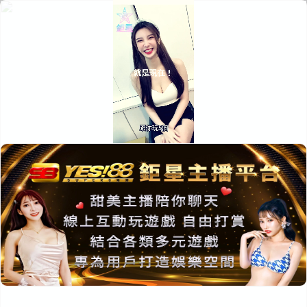
搜
索
下
面
上
快
面
富友優惠
捷
廣
導
告
航
圖
YES88超級巨星